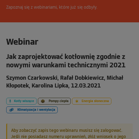
Zapoznaj się z webinariami, które już się odbyły.
Webinar
Jak zaprojektować kotłownię zgodnie z
nowymi warunkami technicznymi 2021
Szymon Czarkowski, Rafał Dobkiewicz, Michał
Kłopotek, Karolina Lipka, 12.03.2021
Kotły wiszące
Pompy ciepła
Energia słoneczna
Klimatyzacja i wentylacja
Aby zobaczyć zapis tego webinaru musisz się zalogować.
Jeśli nie posiadasz numeru uprawnień, złóż wniosek o jego