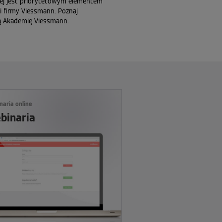
nej jest priorytetowym elementem
ci firmy Viessmann. Poznaj
ą Akademię Viessmann.
naria online
binaria
e i
cych
o
enia