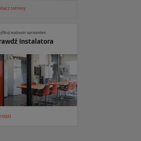
obacz terminy
yfikuj ważność uprawnień
rawdź Instalatora
rzejdź