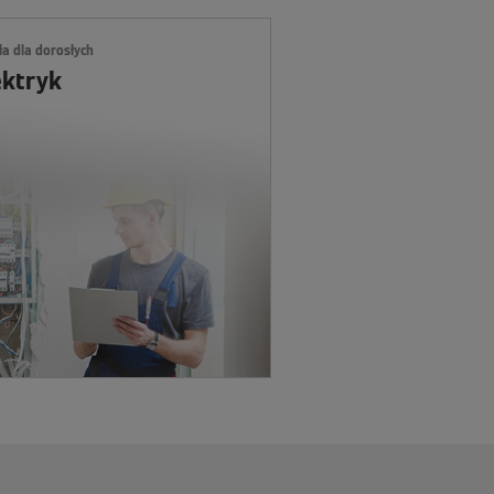
ła dla dorosłych
ektryk