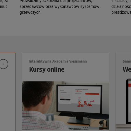
z, za
Prowadzimy szkolenia dla projektantów,
instalacyj
inut
sprzedawców oraz wykonawców systemów
działalnoś
grzewczych.
prestiżow
Interaktywna Akademia Viessmann
Semi
Kursy online
We
Uruchomienie
Montaż, uruchomieni
kondensacyjnych kotłów
serwis kotłów stoją
gazowych, wiszących i
małej mocy (MK/3)
kompaktowych Vitodens
17 września 2026, Piaseczn
(SE/2)
Zarezerwuj miejsce
15 września 2026, Piaseczno
Więcej informacji nt. szkol
Zarezerwuj miejsce