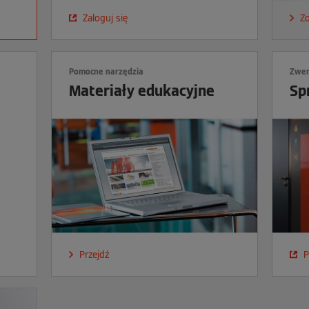
Więcej informacji nt. szkolenia
Zaloguj się
Z
Pomocne narzędzia
Zwer
Materiały edukacyjne
Sp
Przejdź
P