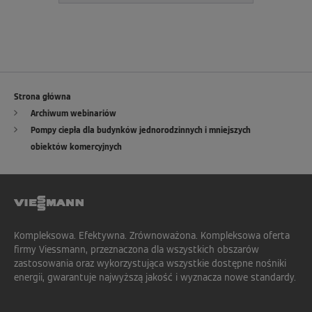
Strona główna
Archiwum webinariów
Pompy ciepła dla budynków jednorodzinnych i mniejszych
obiektów komercyjnych
Kompleksowa. Efektywna. Zrównoważona. Kompleksowa oferta
firmy Viessmann, przeznaczona dla wszystkich obszarów
zastosowania oraz wykorzystująca wszystkie dostępne nośniki
energii, gwarantuje najwyższą jakość i wyznacza nowe standardy.