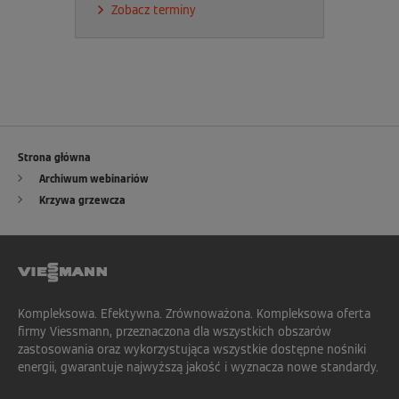
Zobacz terminy
Strona główna
Archiwum webinariów
Krzywa grzewcza
Kompleksowa. Efektywna. Zrównoważona. Kompleksowa oferta
firmy Viessmann, przeznaczona dla wszystkich obszarów
zastosowania oraz wykorzystująca wszystkie dostępne nośniki
energii, gwarantuje najwyższą jakość i wyznacza nowe standardy.