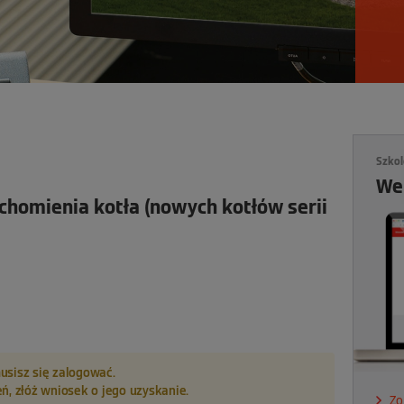
Szkol
We
uchomienia kotła (nowych kotłów serii
usisz się zalogować.
ń, złóż wniosek o jego uzyskanie.
Zo