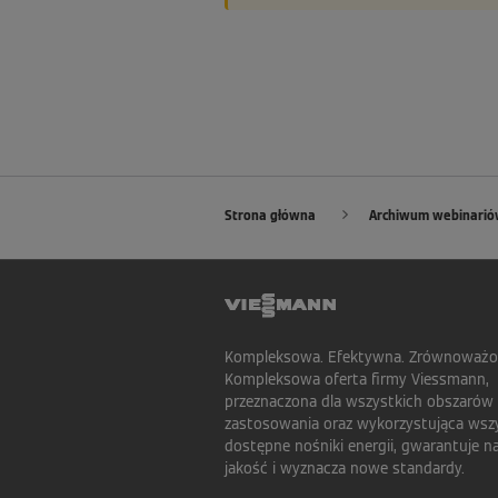
Strona główna
Archiwum webinari
Kompleksowa. Efektywna. Zrównoważo
Kompleksowa oferta firmy Viessmann,
przeznaczona dla wszystkich obszarów
zastosowania oraz wykorzystująca wsz
dostępne nośniki energii, gwarantuje n
jakość i wyznacza nowe standardy.