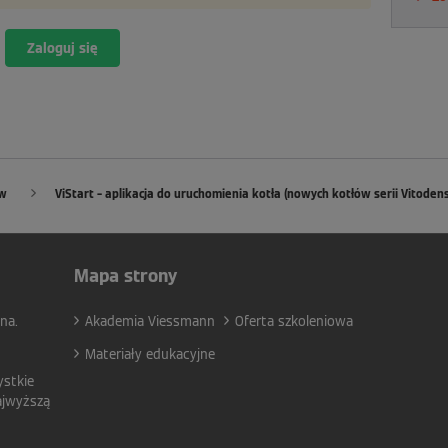
Zaloguj się
ów
ViStart – aplikacja do uruchomienia kotła (nowych kotłów serii Vitoden
Mapa strony
na.
Akademia Viessmann
Oferta szkoleniowa
Materiały edukacyjne
ystkie
ajwyższą