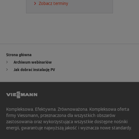
Zobacz terminy
Strona główna
Archiwum webinariów
Jak dobrać instalację PV
Kompleksowa. Efektywna. Zrównoważona. Kompleksowa oferta
firmy Viessmann, przeznaczona dla wszystkich obszarów
zastosowania oraz wykorzystująca wszystkie dostępne nośniki
energii, gwarantuje najwyższą jakość i wyznacza nowe standardy.