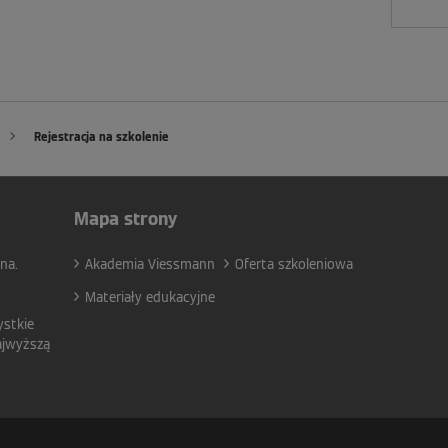
Rejestracja na szkolenie
Mapa strony
na.
Akademia Viessmann
Oferta szkoleniowa
Materiały edukacyjne
ystkie
ajwyższą