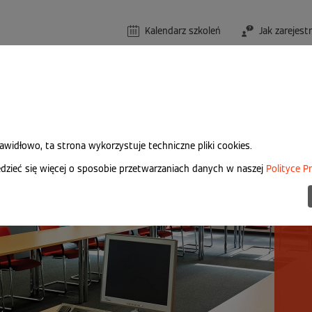
Kalendarz szkoleń
Jak zarejest
rawidłowo, ta strona wykorzystuje techniczne pliki cookies.
K
zieć się więcej o sposobie przetwarzaniach danych w naszej
Polityce P
Zn
za